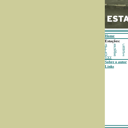
Home
Estações:
A
B
C
F
G
H
L
M
N
Q
R
S
VXY
Sobre o autor
Links