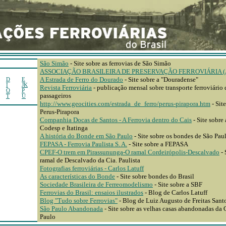
São Simão
- Site sobre as ferrovias de São Simão
ASSOCIAÇÃO BRASILEIRA DE PRESERVAÇÃO FERROVIÁRIA (
A Estrada de Ferro do Dourado
- Site sobre a "Douradense"
D
E
I
JK
Revista Ferroviária
- publicação mensal sobre transporte ferroviário 
O
P
passageiros
T
U
http://www.geocities.com/estrada_de_ferro/perus-pirapora.htm
- Site
Perus-Pirapora
Companhia Docas de Santos - A Ferrovia dentro do Cais
- Site sobre
Codesp e Itatinga
A história do Bonde em São Paulo
- Site sobre os bondes de São Pau
FEPASA - Ferrovia Paulista S. A.
- Site sobre a FEPASA
CPEF-O trem em Pirassununga-O ramal Cordeirópolis-Descalvado
- 
ramal de Descalvado da Cia. Paulista
Fotografias ferroviárias - Carlos Latuff
As características do Bonde
- Site sobre bondes do Brasil
Sociedade Brasileira de Ferreomodelismo
- Site sobre a SBF
Ferrovias do Brasil: ensaios ilustrados
- Blog de Carlos Latuff
Blog "Tudo sobre Ferrovias"
- Blog de Luiz Augusto de Freitas Sant
São Paulo Abandonada
- Site sobre as velhas casas abandonadas da
Paulo