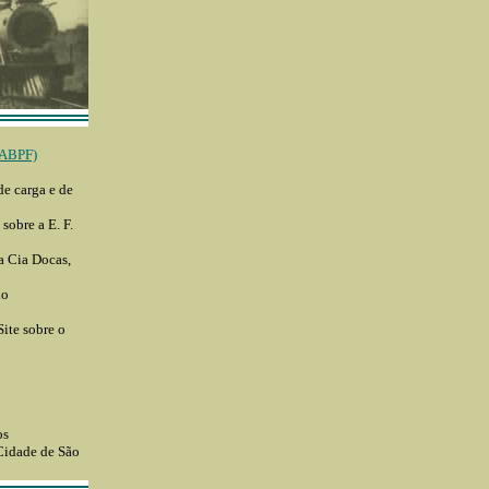
ABPF)
de carga e de
 sobre a E. F.
 a Cia Docas,
lo
Site sobre o
os
 Cidade de São