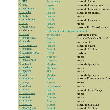
Gorita
Sorocabana
ramal de Itararé
Grajaú
Fepasa
ramal de Jurubatuba-novo
Grajaú-nova
CPTM
ramal de Jurubatuba - varian
Graminha
Paulista
ramal de Jaboticabal
Granito
Paulista
tronco
Granja Julieta
CPTM
ramal de Jurubatuba
Graúna
Paulista
tronco
Graúna-nova
Fepasa
variante Rio Claro-Itirapina
Guabiroba
Antigo nome da estação Elihu Root
Guaianã
Sorocabana
Mairinque-Santos
Guaianã-nova
Fepasa
Variante Boa Vista-Guaianã
Guaianás
Paulista
tronco oeste
Guaianás-velha
Paulista
ramal de Bauru
Guaianazes
Central
ramal de São Paulo
Guaianazes-nova
CPTM
variante
Guaiçara
Noroeste
tronco
Guaiçara-nova
Noroeste
tronco
Guajuvira
Mogiana
ramal de Igarapava
Guanabara
Mogiana
tronco
Guapituba
SPR
tronco
Guará
Mogiana
ramal de Igarapava
Guará-nova
Fepasa
variante Entroncamento-Am
Guaraçaí
Noroeste
tronco
Guaraiúva
Sorocabana
tronco
Guarani
Paulista
ramal do Mogi-Guaçu
Guarani-nova
Paulista
tronco
Guarantã
Noroeste
tronco
Guararapes
Noroeste
tronco
Guararema
Central
ramal de São Paulo
Guaratinguetá
Central
ramal de São Paulo