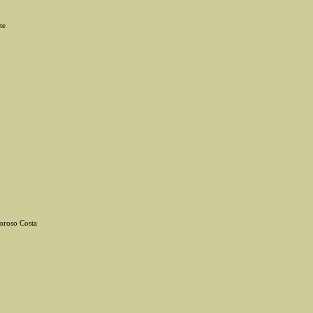
te
oroso Costa