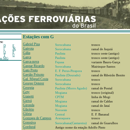
Estações com G
s:
Gabriel Piza
Sorocabana
tronco
D
E
Gaivota
I
JK
Sorocabana
ramal de Juquiá
O
P
Gália
Paulista
tronco oeste (antigo)
T
U
Garça
Paulista
tronco oeste (antigo)
em MG
Garça-nova
Fepasa
variante Bauru-Garça
Gaspar Ricardo
Sorocabana
Mairinque-Santos
Gato Preto
E. F. Perus-Pirapora
tronco
Gavião Peixoto
Paulista (Dourado)
ramal de Ribeirão Bonito
Gal. Miguel Costa
Sorocabana
tronco
George Oeterer
Sorocabana
tronco
Georgia
Paulista (Morro Agudo)
ramal de Pontal
Gety
Mogiana
tronco (original)
Gianetti
CPTM
linha de Mogi
Girivá
Mogiana
ramal de Caldas
Gironda
Mogiana
ramal de Jataí
Glicério
Noroeste
tronco
Glória
Central
E. F. Bananal
Gonzaga de Campos
Araraquara
tronco
Gopoúva
Sorocabana(Cantareira)
ramal de Guarulhos
Gordural
Antigo nome da estação Adolfo Pinto