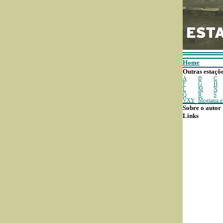
Home
Outras estaçõe
A
B
C
F
G
H
L
M
N
Q
R
S
VXY
Mogiana 
Sobre o autor
Links