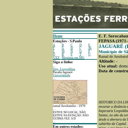
Home
E. F. Sorocaba
FEPASA (1971-
Estações - S.Paulo
A
B
C
D
E
JAGUARÉ (
F
G
H
I
JK
Município de Sã
L
M
N
O
P
Q
R
S
T
U
Ramal de Jurubatu
VXY
Mogiana em MG
Altitude: -
Siga a linha:
Uso atual:
demo
...
Imp. Leopoldina
Data de constru
Parada Jaguaré
Universidade
...
HISTORICO DA LINHA:
ramal Jurubatuba - 1970
encurtar a distância 
...
Imperatriz Leopoldina
ESTIVE NO LOCAL: NÃO
Santos, no alto da se
ESTIVE NA ESTAÇÃO: NÃO
ÚLTIMA VEZ: S/D
desde a abertura da 
...
subúrbio da Capital. 
Em outros estados: