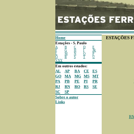
Home
ESTAÇÕES F
Estações - S. Paulo
A
B
C
D
E
F
G
H
I
JK
L
M
N
O
P
Q
R
S
T
U
VXY
Em outros estados:
AL
AP
BA
CE
ES
GO
MA
MG
MS
MT
PA
PB
PE
PI
PR
RJ
RN
RO
RS
SE
SC
SP
Sobre o autor
Links
RM