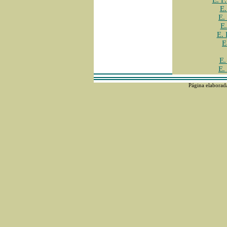
E. F
E.
E.
E
E.
E
E.
E.
Página elaborad