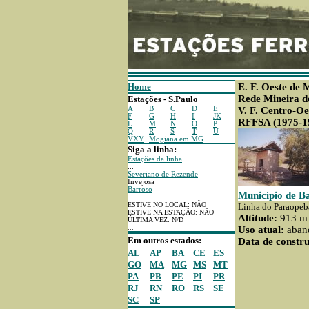
Home
E. F. Oeste de 
Rede Mineira d
Estações - S.Paulo
A
B
C
D
E
V. F. Centro-Oe
F
G
H
I
JK
RFFSA (1975-1
L
M
N
O
P
Q
R
S
T
U
VXY
Mogiana em MG
Siga a linha:
Estações da linha
...
Severiano de Rezende
Invejosa
Barroso
Município de B
...
ESTIVE NO LOCAL: NÃO
Linha do Paraopeb
ESTIVE NA ESTAÇÃO: NÃO
Altitude:
913 m
ÚLTIMA VEZ: N/D
...
Uso atual:
aban
Em outros estados:
Data de constru
AL
AP
BA
CE
ES
GO
MA
MG
MS
MT
PA
PB
PE
PI
PR
RJ
RN
RO
RS
SE
SC
SP