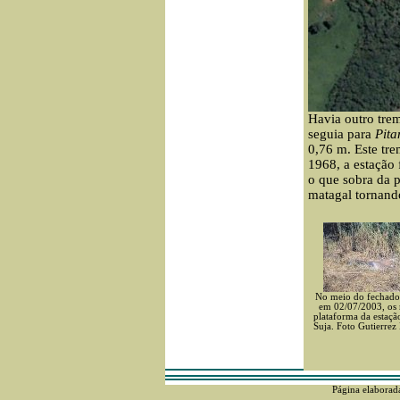
Havia outro tre
seguia para
Pita
0,76 m. Este tr
1968,
a estação
o que sobra da 
matagal tornand
No meio do fechado
em 02/07/2003, os r
plataforma da estaç
Suja. Foto Gutierrez
Página elaborad