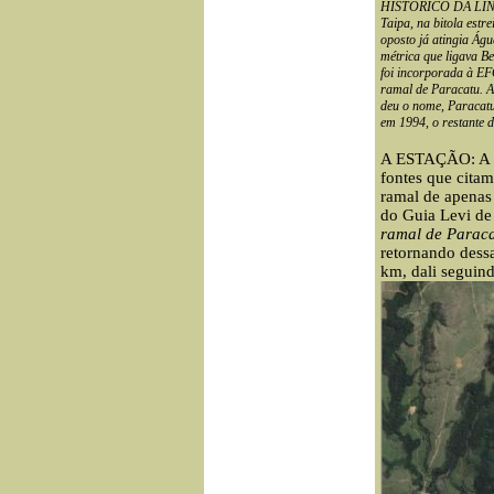
HISTORICO DA LINHA:
Taipa, na bitola est
oposto já atingia Ág
métrica que ligava B
foi incorporada à E
ramal de Paracatu. A
deu o nome, Paracatu
em 1994, o restante 
A ESTAÇÃO: A 
fontes que citam
ramal de apenas
do Guia Levi de
ramal de Parac
retornando dessa
km, dali seguin