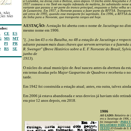
a Corumbá, na divisa com a Bolívia, anos depois. O trecho entre Araçatuba e J
1937 costeava o rio Tietê em região infestada de malária, foi substituído nesse
variante que passou a ser parte do tronco principal, enquanto a linha velha se
de Lussanvira. Em 1957, a Noroeste passou a fazer parte da RFFSA. Transport
L: NÃO
até cerca de 1995, quando esse transporte foi suprimido. Em 1996, a RFFSA d
ÇÃO: NÃO
da linha para a Novoeste, que transporta cargas até hoje.
A ESTAÇÃO:
A estação foi aberta com o nome de
Jacutinga
no
dist
ados:
mesmo nome em 1906.
A
CE
ES
G
MS
MT
"
(...) no km 43 o rio Batalha, no 48 a estação de Jacutinga e respecti
PI
PR
adiante passam mais duas chaves que servem serrarias e a fazenda d
O
RS
SE
R. Swenger
" (
Breve Histórico sobre a E. F. Noroeste do Brasil, Sylvi
junho de
1913
).
O núcleo do atual município de
Avaí
nasceu antes da abertura da es
em terras
doadas pelo
Major Gasparino de Quadros
e receberia o n
tarde.
Em 1942 foi construída a estação atual; antes, era outra, talvez ainda
Em 2006 já estava abandonada e seus desvios já haviam sido retirad
era pior 12 anos depois, em 2018.
1906
AO LADO:
Relatório de 
era a Jacutinga de 1906,
foi inaugurada
-
PARA V
RELATORIO TODO, C
TEXTO
(O Estado de S. 