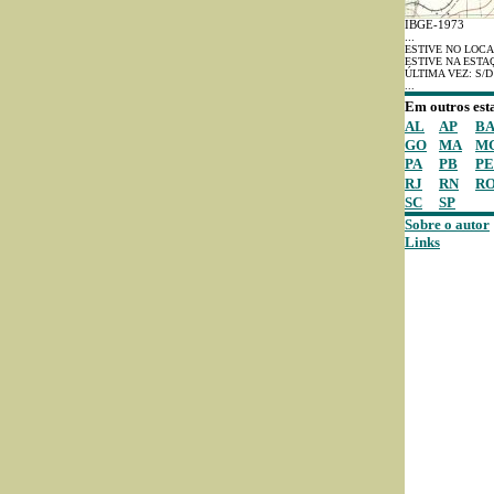
IBGE-1973
...
ESTIVE NO LOCA
ESTIVE NA ESTA
ÚLTIMA VEZ: S/D
...
Em outros est
AL
AP
B
GO
MA
M
PA
PB
PE
RJ
RN
R
SC
SP
Sobre o autor
Links