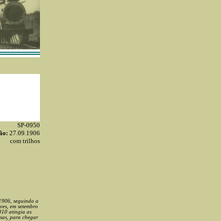
SP-0950
ão:
27.09.1906
com trilhos
 1906, seguindo a
ves, em setembro
910 atingia as
lsas, para chegar