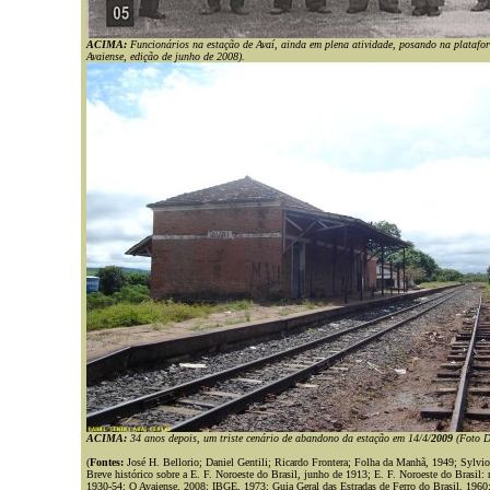
ACIMA:
Funcionários na estação de Avaí, ainda em plena atividade, posando na plataf
Avaiense, edição de junho de 2008).
ACIMA:
34 anos depois, um triste cenário de abandono da estação em 14/4/
2009
(Foto Da
(
Fontes:
José H. Bellorio; Daniel Gentili; Ricardo Frontera; Folha da Manhã, 1949; Sylvio
Breve histórico sobre a E. F. Noroeste do Brasil, junho de 1913; E. F. Noroeste do Brasil: r
1930-54; O Avaiense, 2008; IBGE, 1973; Guia Geral das Estradas de Ferro do Brasil, 1960