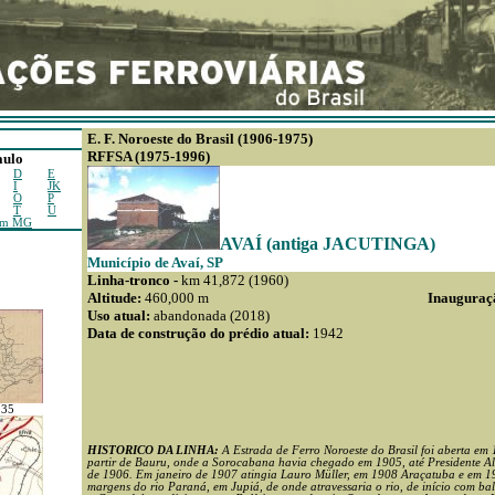
E. F. Noroeste do Brasil (1906-1975)
RFFSA (1975-1996)
aulo
D
E
I
JK
O
P
T
U
em MG
AVAÍ (antiga JACUTINGA)
Município de Avaí, SP
Linha-tronco -
km 41,872 (1960)
Altitude:
460,000 m
Inauguraç
Uso atual:
abandonada (2018)
Data de construção do prédio atual:
1942
935
HISTORICO DA LINHA:
A Estrada de Ferro Noroeste do Brasil foi aberta em
partir de Bauru, onde a Sorocabana havia chegado em 1905, até Presidente Al
de 1906. Em janeiro de 1907 atingia Lauro Müller, em 1908 Araçatuba e em 1
margens do rio Paraná, em Jupiá, de onde atravessaria o rio, de início com ba