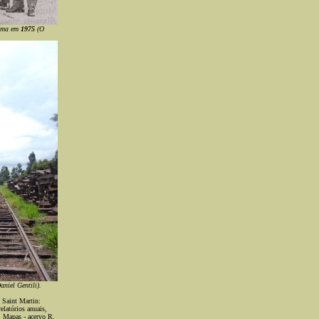
orma em
1975
(O
niel Gentili).
 Saint Martin:
elatórios anuais,
; Mapas - acervo R.