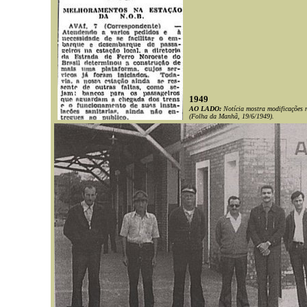
1949
AO LADO:
Notícia mostra modificações n
(Folha da Manhã, 19/6/1949).