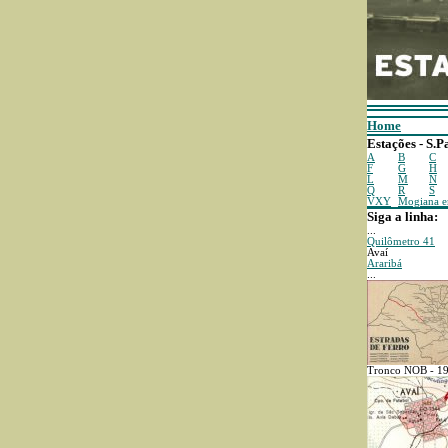
Home
Estações - S.P
A
B
C
F
G
H
L
M
N
Q
R
S
VXY
Mogiana 
Siga a linha:
...
Quilômetro 41
Avaí
Araribá
...
Tronco NOB - 1