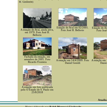
M. Giesbrecht)
Estação de Avaí em 02/2001.
Estação de A
A estação de Avaí, ainda ativa,
Foto José H. Bellorio
Foto José
em 1979. Foto José H.
Bellorio
Fachada da estação, em
setembro de 2001. Foto
A estação em 14/4/2009. Foto
A estação em 
Ricardo Frontera
Daniel Gentili
Daniel
A estação em foto publicada
pelo O Estado de S. Paulo em
25/8/2018
Atualiz
Página elaborada por
Ralph Mennucci Giesbrecht
.