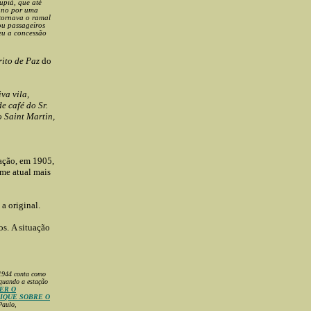
upiá, que até
 ano por uma
 tornava o ramal
ou passageiros
eu a concessão
rito de Paz
do
va vila,
e café do Sr.
o Saint Martin,
tação, em 1905,
ome atual mais
 a original.
os.
A situação
1944 conta como
 quando a estação
ER O
LIQUE SOBRE O
Paulo,