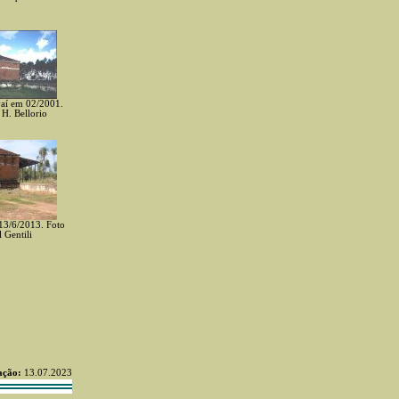
vaí em 02/2001.
 H. Bellorio
13/6/2013. Foto
 Gentili
ação:
13.07.2023