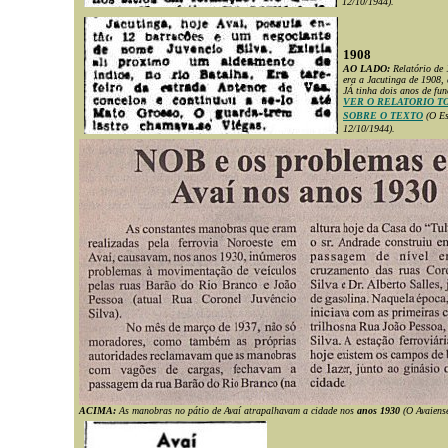
12/10/1944).
1908
AO LADO:
Relatório de
era a Jacutinga de 1908,
JÁ tinha dois anos de fu
VER O RELATORIO T
SOBRE O TEXTO
(O Es
12/10/1944).
ACIMA:
As manobras no pátio de Avaí atrapalhavam a cidade nos
anos
1930
(O Avaiense