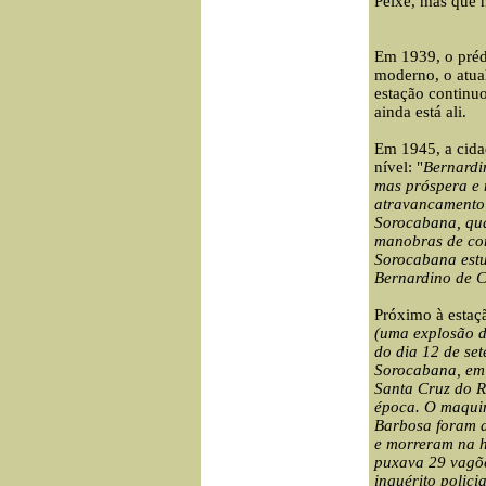
Peixe, mas que 
Em 1939, o prédi
moderno, o atua
estação continuo
ainda está ali.
Em 1945, a cida
nível: "
Bernardi
mas próspera e 
atravancamento 
Sorocabana, qua
manobras de com
Sorocabana estu
Bernardino de 
Próximo à estaçã
(uma explosão d
do dia 12 de se
Sorocabana, em
Santa Cruz do
R
época. O maquin
Barbosa foram a
e
morreram na h
puxava 29 vagõ
inquérito polici