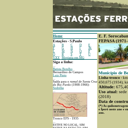
Home
E. F. Sorocaba
FEPASA (1971-
Estações - S.Paulo
A
B
C
D
E
F
G
H
I
JK
L
M
N
O
P
Q
R
S
T
U
VXY
Mogiana em MG
Siga a linha:
...
Batista Botelho
Bernardino de Campos
Município de B
Luiz Pinto
Linha-tronco -
km
...
Saída para o
ramal de Santa Cruz
450,675 (1934); k
do Rio Pardo
(1908-1966):
Altitude:
675,4
Sodrélia
...
Uso atual:
sede 
(2018)
Data de constru
(*) As quilometragens
e Iperó neste ano e e
ano.
Tronco EFS - 1935
...
ESTIVE NO LOCAL: SIM
ESTIVE NA ESTAÇÃO: SIM