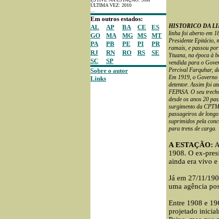
ÚLTIMA VEZ: 2010
...
Em outros estados:
HISTORICO DA L
AL
AP
BA
CE
ES
linha foi aberto em 1
GO
MA
MG
MS
MT
Presidente Epitácio,
PA
PB
PE
PI
PR
ramais, e passou por
RJ
RN
RO
RS
SE
Ytuana, na época à b
SC
SP
vendida para o Gover
Percival Farquhar, d
Sobre o autor
Em 1919, o Governo p
Links
detentor. Assim foi a
FEPASA. O seu trecho
desde os anos 20 pas
surgimento da CPTM, 
passageiros de longo
suprimidos pela conce
para trens de carga.
A ESTAÇÃO:
A
1908. O ex-pres
ainda era vivo e
Já em 27/11/1909
uma agência po
Entre 1908 e 196
projetado inicial