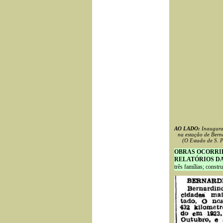
AO LADO:
Inaugura
na estação de Ber
(O Estado de S. 
OBRAS OCORRID
RELATÓRIOS DA E
três famílias; const