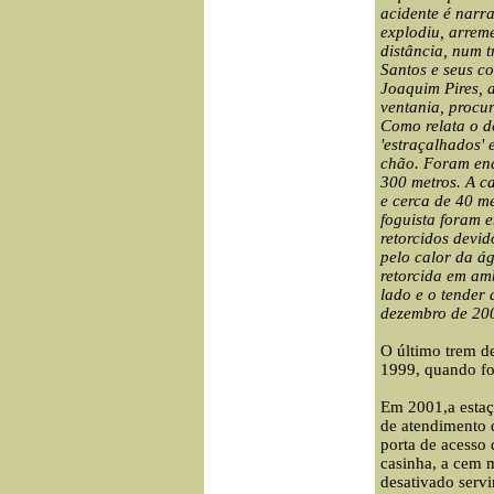
acidente é narra
explodiu, arrem
distância, num t
Santos e seus c
Joaquim Pires, 
ventania, procu
Como relata o d
'estraçalhados' 
chão. Foram en
300 metros. A c
e cerca de 40 m
foguista foram e
retorcidos devi
pelo calor da á
retorcida em am
lado e o tender
dezembro de 200
O último trem de
1999, quando fo
Em 2001,a estaç
de atendimento 
porta de acesso
casinha, a cem m
desativado serv