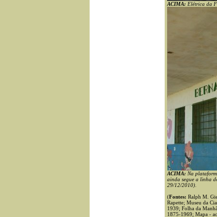
ACIMA:
Elétrica da 
ACIMA:
Na plataform
ainda segue a linha d
29/12/2010).
(
Fontes:
Ralph M. Gies
Rapette; Museu da Cia
1939; Folha da Manhã,
1875-1969; Mapa - ac