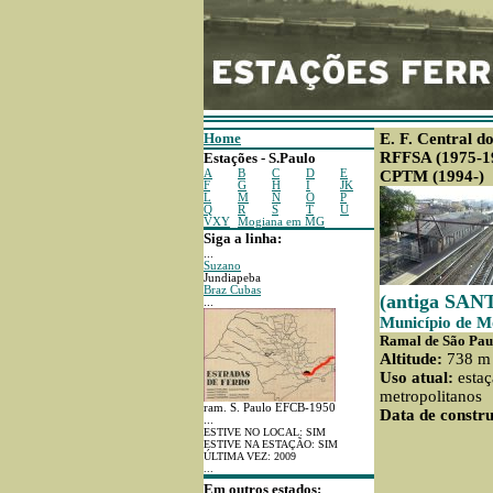
Home
E. F. Central d
RFFSA (1975-1
Estações - S.Paulo
A
B
C
D
E
CPTM (1994-)
F
G
H
I
JK
L
M
N
O
P
Q
R
S
T
U
VXY
Mogiana em MG
Siga a linha:
...
Suzano
Jundiapeba
Braz Cubas
(antiga SA
...
Município de M
Ramal de São Pau
Altitude:
738 m
Uso atual:
estaç
metropolitanos
ram. S. Paulo EFCB-1950
Data de constru
...
ESTIVE NO LOCAL: SIM
ESTIVE NA ESTAÇÃO: SIM
ÚLTIMA VEZ: 2009
...
Em outros estados: