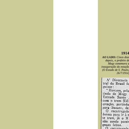
191
AO LADO:
Cinco dia
depois, o prefeito d
Mogy comemora 
inauguração da estaçã
(O Estado de S. Paulo
26/7/1914