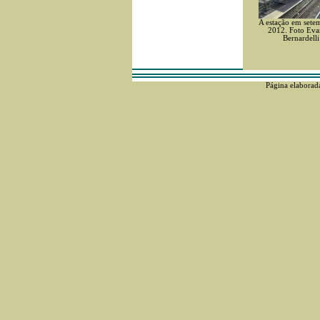
A estação em sete
2012. Foto Eva
Bernardelli
Página elaborad