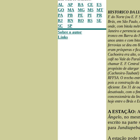
AL
AP
BA
CE
ES
GO
MA
MG
MS
MT
HISTORICO DA L
PA
PB
PE
PI
PR
F. do Norte (ou E. F.
RJ
RN
RO
RS
SE
Brás, em São Paulo, 
SC
SP
onde, com bitola métr
Janeiro e pertencia 
Sobre o autor
tronco em Barra do P
Links
anos antes e com bito
ferrovias se deu em 8
eram prósperas e fic
Cachoeira era alto, 
café no Vale do Para
chamar E. F. Central 
propósito de alargar 
(Cacheoira-Taubaté) 
RFFSA. O trecho ent
pois a construção da 
eficiente. Em 31 de o
desativado, com o f
concessionária da lin
hoje entre o Brás e E
A ESTAÇÃO:
A
Ângelo
, no mes
escrito na parte
para
Jundiapeb
A estação pode t