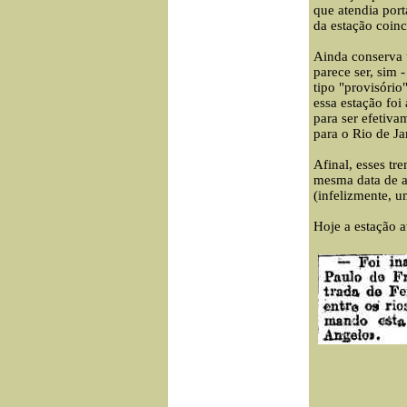
que atendia port
da estação coinc
Ainda conserva u
parece ser, sim 
tipo "provisório
essa estação foi
para ser efetiva
para o Rio de J
Afinal, esses tr
mesma data de a
(infelizmente, u
Hoje a estação 