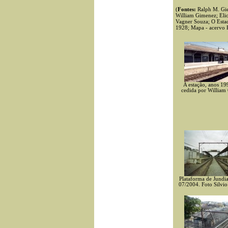
(
Fontes:
Ralph M. Gies
William Gimenez; Eli
Vagner Souza; O Estad
1928; Mapa - acervo 
A estação, anos 19
cedida por William
Plataforma de Jundi
07/2004. Foto Silvi