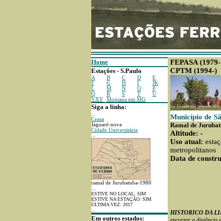
Home
FEPASA
(1979-
CPTM (1994-)
Estações - S.Paulo
A
B
C
D
E
F
G
H
I
JK
L
M
N
O
P
Q
R
S
T
U
VXY
Mogiana em MG
Siga a linha:
...
Município de Sã
Ceasa
Ramal de Juruba
Jaguaré-nova
Cidade Universitária
Altitude: -
...
Uso atual:
estaç
metropolitanos
Data de constru
ramal de Jurubatuba-1980
...
ESTIVE NO LOCAL: SIM
ESTIVE NA ESTAÇÃO: SIM
ÚLTIMA VEZ: 2017
...
HISTORICO DA L
Em outros estados:
encurtar a distância 