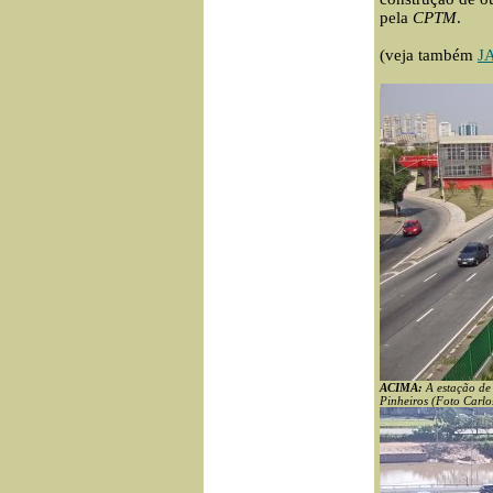
pela
CPTM
.
(veja também
J
ACIMA:
A estação de 
Pinheiros (Foto Carl