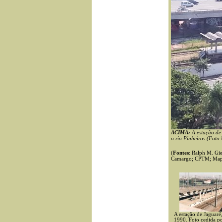
ACIMA:
A estação d
o rio Pinheiros (Foto
(
Fontes
: Ralph M. Gie
Camargo; CPTM; Mapa 
A estação de Jaguaré
1990. Foto cedida p