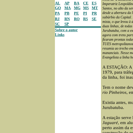
AL
AP
BA
CE
ES
Imperatriz Leopoldina
GO
MA
MG
MS
MT
Santos, no alto da se
desde a abertura da 
PA
PB
PE
PI
PR
subúrbio da Capital. 
RJ
RN
RO
RS
SE
mista, o que levou à
SC
SP
duas linhas, de todas
Sobre o autor
Jurubatuba, com a ex
Links
agora com trens part
ficaram prontas todas
TUES metropolitanos
resumia ao trecho ent
mananciais. Nesse mê
Evangelista a linha h
A ESTAÇÃO: A 
1979, para tráfe
da linha, foi i
Tem o nome devi
rio Pinheiros
, 
Existia antes, m
Jurubatuba.
A estação serv
Jaguaré
, em al
perto assim da 
construção de o