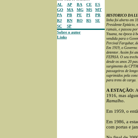
AL
AP
BA
CE
ES
GO
MA
MG
MS
MT
PA
PB
PE
PI
PR
HISTORICO DA L
linha foi aberto em 1
RJ
RN
RO
RS
SE
Presidente Epitácio,
SC
SP
ramais, e passou por
Sobre o autor
Ytuana, na época à b
Links
vendida para o Gover
Percival Farquhar, d
Em 1919, o Governo p
detentor. Assim foi a
FEPASA. O seu trecho
desde os anos 20 pas
surgimento da CPTM, 
passageiros de longo
suprimidos pela conce
para trens de carga.
A ESTAÇÃO:
A
1916, mas algun
Ramalho
.
Em 1959, o então
Em 1986, a estaç
com portas e jan
No final de 200