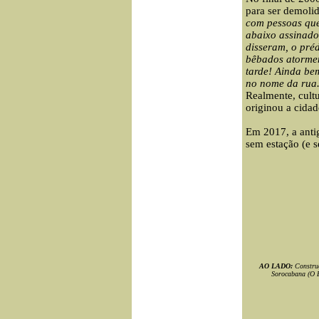
para ser demolid
com
pessoas que
abaixo assinado
disseram, o préd
bêbados atormen
tarde! Ainda be
no nome da rua
Realmente, cultu
originou a cida
Em 2017, a antig
sem estação (e 
AO LADO:
Constru
Sorocabana (O E