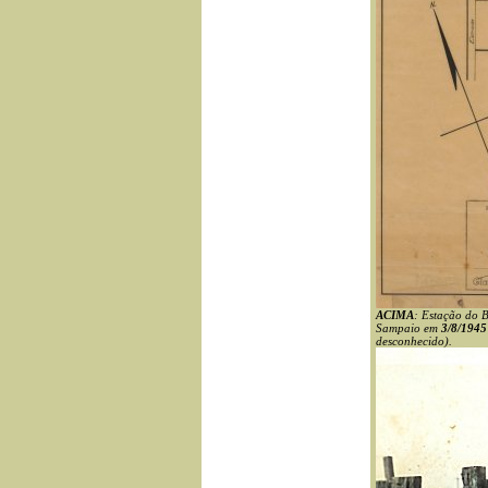
ACIMA
: Estação do B
Sampaio em
3/8/19
desconhecido).