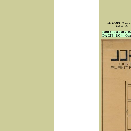
AO LADO:
O armaz
Estado de S.
OBRAS OCORRIDA
DA EFS: 1934 -
Cons