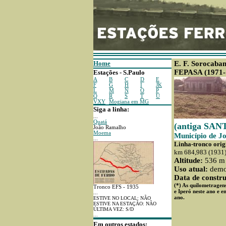
Home
E. F. Sorocaba
FEPASA (1971-
Estações - S.Paulo
A
B
C
D
E
F
G
H
I
JK
L
M
N
O
P
Q
R
S
T
U
VXY
Mogiana em MG
Siga a linha:
...
Quatá
(antiga SA
João Ramalho
Moema
Município de J
...
Linha-tronco origi
km 684,983 (1931)
Altitude:
536 m
Uso atual:
demol
Data de constru
(*) As quilometragens
Tronco EFS - 1935
e Iperó neste ano e e
...
ano.
ESTIVE NO LOCAL: NÃO
ESTIVE NA ESTAÇÃO: NÃO
ÚLTIMA VEZ: S/D
...
Em outros estados: