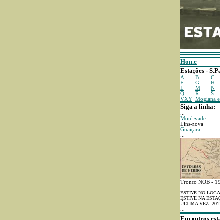
Home
Estações - S.P
A
B
C
F
G
H
L
M
N
Q
R
S
VXY
Mogiana 
Siga a linha:
...
Monlevade
Lins-nova
Guaiçara
...
Tronco NOB - 1
...
ESTIVE NO LOCA
ESTIVE NA ESTA
ÚLTIMA VEZ: 201
...
Em outros est