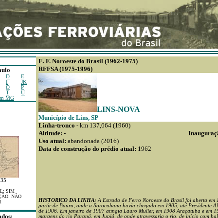
E. F. Noroeste do Brasil (1962-1975)
RFFSA (1975-1996)
aulo
D
E
I
JK
O
P
T
U
em MG
LINS-NOVA
Município de Lins, SP
Linha-tronco -
km 137,664 (1960)
Altitude:
-
Inauguraç
Uso atual:
abandonada (2016)
Data de construção do prédio atual:
1962
935
L: SIM
ÇÃO: NÃO
HISTORICO DA LINHA:
A Estrada de Ferro Noroeste do Brasil foi aberta em
1
partir de Bauru, onde a Sorocabana havia chegado em 1905, até Presidente Al
de 1906. Em janeiro de 1907 atingia Lauro Müller, em 1908 Araçatuba e em 1
ados:
margens do rio Paraná, em Jupiá, de onde atravessaria o rio, de início com ba