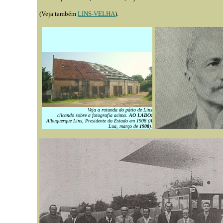
(Veja também
LINS-VELHA
).
Veja a rotunda do pátio de Lins
clicando sobre a fotografia acima.
AO LADO:
Albuquerque Lins, Presidente do Estado em 1908 (A
Lua, março de
1908
).