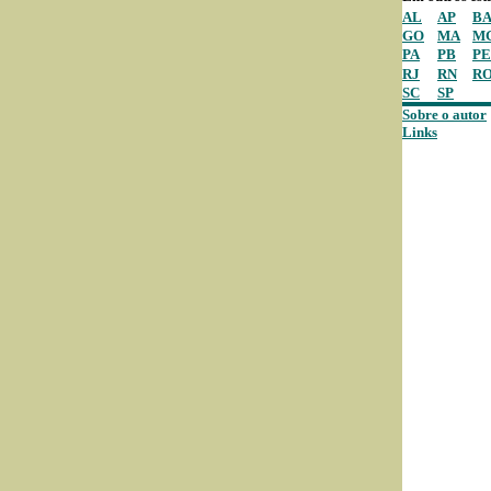
AL
AP
B
GO
MA
M
PA
PB
PE
RJ
RN
R
SC
SP
Sobre o autor
Links