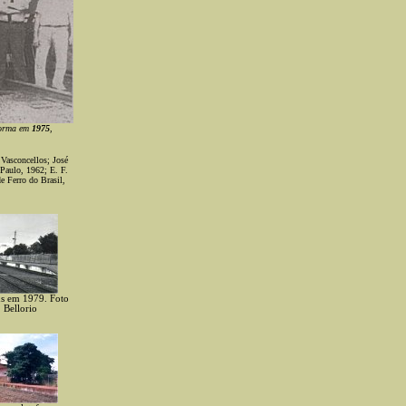
aforma em
1975
,
 Vasconcellos; José
 Paulo, 1962; E. F.
e Ferro do Brasil,
ns em 1979. Foto
 Bellorio