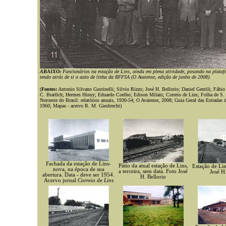
ABAIXO:
Funcionários na estação de Lins, ainda em plena atividade, posando na plat
tendo atrás de si o auto de linha da RFFSA (O Avaiense, edição de junho de 2008).
(
Fontes:
Antonio Silvano Gustinelli; Silvio Rizzo; José H. Bellorio; Daniel Gentili; Fábio
C. Bratfich; Hermes Hinuy;
Eduardo Coelho; Edison Milani
; Correio de Lins; Folha de S.
Noroeste do Brasil: relatórios anuais, 1930-54; O Avaiense, 2008; Guia Geral das Estradas d
1960; Mapas - acervo R. M. Giesbrecht)
Fachada da estação de Lins-
Pátio da atual estação de Lins,
Estação de Li
nova, na época de sua
a terceira, sem data. Foto José
José H.
abertura. Data - deve ser 1954.
H. Bellorio
Acervo jornal
Correio de Lins