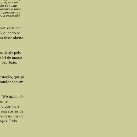
upiá, que até
 ano por uma
 tornava o ramal
ou passageiros
eu a concessão
desativada em
i
),
quando se
a fosse aberta
os desde pelo
 14 de março
o São João,
estação, que já
 abandonada em
 "
No início de
mente
s o que mais
 tem carros de
ro restaurante,
ogas. Tudo