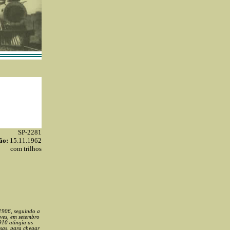
SP-2281
ão:
15.11.1962
com trilhos
 1906, seguindo a
ves, em setembro
910 atingia as
lsas, para chegar