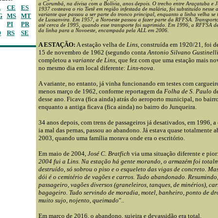
a Corumbá, na divisa com a Bolívia, anos depois. O trecho entre Araçatuba e J
A
CE
ES
1937 costeava o rio Tietê em região infestada de malária, foi substituído nesse
variante que passou a ser parte do tronco principal, enquanto a linha velha se
G
MS
MT
de Lussanvira. Em 1957, a Noroeste passou a fazer parte da RFFSA. Transport
PI
PR
até cerca de 1995, quando esse transporte foi suprimido. Em 1996, a RFFSA d
da linha para a Novoeste, encampada pela ALL em 2006.
O
RS
SE
A ESTAÇÃO:
A estação velha de
Lins
, construída em 1920/21, foi 
15 de novembro de 1962 (segundo conta
Antonio Silvano Gustinell
completou a
variante de Lins
,
que
fez com que uma estação mais nov
no mesmo dia em local diferente:
Lins-nova
.
A variante, no entanto, já vinha funcionando em testes com cargueir
menos março de 1962, conforme reportagem da
Folha de S. Paulo
de
desse ano. Ficava (fica ainda) atrás do aeroporto municipal, no bairr
enquanto a antiga ficava (fica ainda) no bairro do Junqueira.
34 anos depois, com trens de passageiros já desativados, em 1996, a 
ia mal das pernas, passou ao abandono. Já estava quase totalmente
2003, quando uma família morava onde era o escritório.
Em maio de 2004,
José C. Bratfich
via uma situação diferente e pior:
2004 fui a Lins. Na estação há gente morando, o armazém foi total
destruído, só sobrou o piso e o esqueleto das vigas de concreto. Ma
dói é o cemitério de vagões e carros. Tudo abandonado. Resumindo,
passageiro, vagões diversos (graneleiros, tanques, de minérios), car
bagageiro. Tudo servindo de moradia, motel, banheiro, ponto de dr
muito sujo, nojento, queimado
"..
Em março de 2016, o abandono, sujeira e devassidão era total.